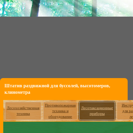
Штатив раздвижной для буссолей, высотомеров,
клинометра
Противопожарная
Инстр
Лесохозяйственная
Лесотаксационные
техника и
для р
техника
приборы
оборудование
л