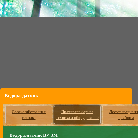
Водораздатчик
Лесохозяйственная
Противопожарная
Лесотаксацион
техника
техника и оборудование
приборы
Водораздатчик ВУ-3М